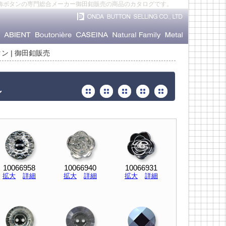
飾ボタンの専門総合メーカー御田釦販売の商品のカタログです。
ン | 御田釦販売
ン
10066958
10066940
10066931
拡大
詳細
拡大
詳細
拡大
詳細