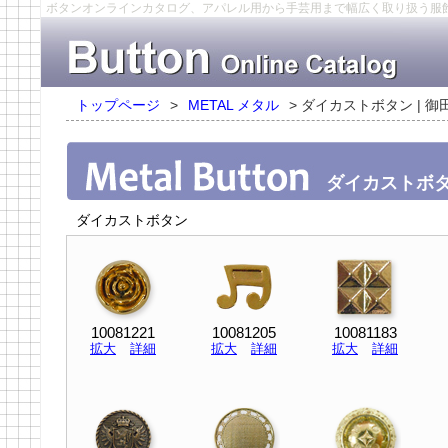
ボタンオンラインカタログ、アパレル用から手芸用まで幅広く取り扱う服
トップページ
>
METAL メタル
>
ダイカストボタン | 御
ダイカストボ
ダイカストボタン
10081221
10081205
10081183
拡大
詳細
拡大
詳細
拡大
詳細