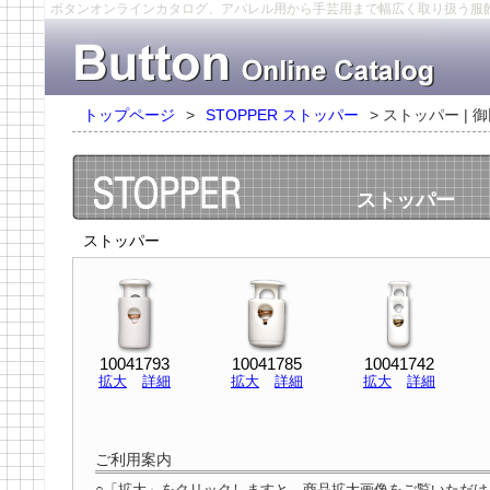
ボタンオンラインカタログ、アパレル用から手芸用まで幅広く取り扱う服
トップページ
>
STOPPER ストッパー
>
ストッパー | 
ストッパー
ストッパー
10041793
10041785
10041742
拡大
詳細
拡大
詳細
拡大
詳細
ご利用案内
○「拡大」をクリックしますと、商品拡大画像をご覧いただ