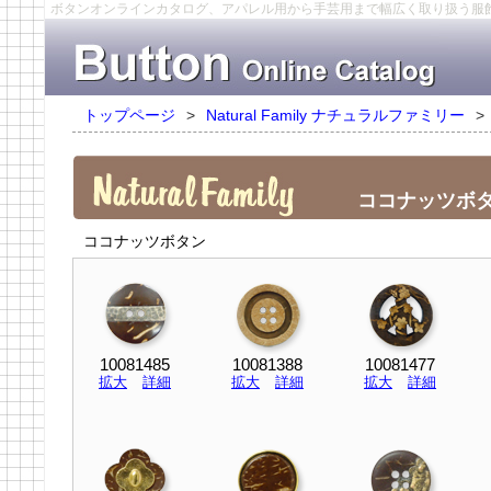
ボタンオンラインカタログ、アパレル用から手芸用まで幅広く取り扱う服
トップページ
>
Natural Family ナチュラルファミリー
>
ココナッツボ
ココナッツボタン
10081485
10081388
10081477
拡大
詳細
拡大
詳細
拡大
詳細