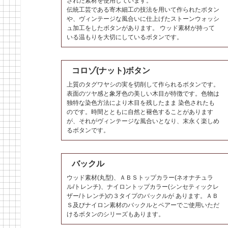
された素材を使用しています。
伝統工芸である寄木細工の技法を用いて作られたボタン
や、ヴィンテージな風合いに仕上げたストーンウォッシ
ュ加工をしたボタンがあります。 ウッド素材が持って
いる温もりを大切にしているボタンです。
コロゾ(ナット)ボタン
上質のタグワヤシの実を切削して作られるボタンです。
表面のツヤ感と象牙色の美しい木目が特徴です。色物は
独特な染色方法により木目を残したまま 染色されたも
のです。時間とともに自然と褪色することがあります
が、それがヴィンテージな風合いとなり、末永く楽しめ
るボタンです。
バックル
ウッド素材(丸型)、ＡＢＳトップカラー(ネオナチュラ
ル/トレンチ)、ナイロントップカラー(シンセティックレ
ザー/トレンチ)の３タイプのバックルが あります。ＡＢ
Ｓ及びナイロン素材のバックルとペアーでご使用いただ
けるボタンのシリーズもあります。